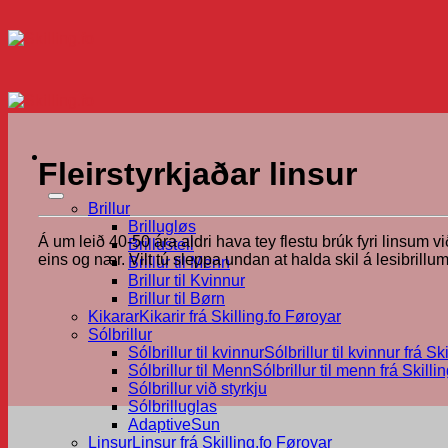
Skip
to
content
Fleirstyrkjaðar linsur
Brillur
Brillugløs
Á um leið 40-50 ára aldri hava tey flestu brúk fyri linsum við
Brillustell
eins og nær. Vilt tú sleppa undan at halda skil á lesibrillum,
Brillur til Menn
Brillur til Kvinnur
Brillur til Børn
Kikarar
Kikarir frá Skilling.fo Føroyar
Sólbrillur
Sólbrillur til kvinnur
Sólbrillur til kvinnur frá S
Sólbrillur til Menn
Sólbrillur til menn frá Skilli
Sólbrillur við styrkju
Sólbrilluglas
AdaptiveSun
Linsur
Linsur frá Skilling.fo Føroyar