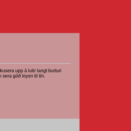
okusera upp á lutir langt burturi
 sera góð loysn til tín.