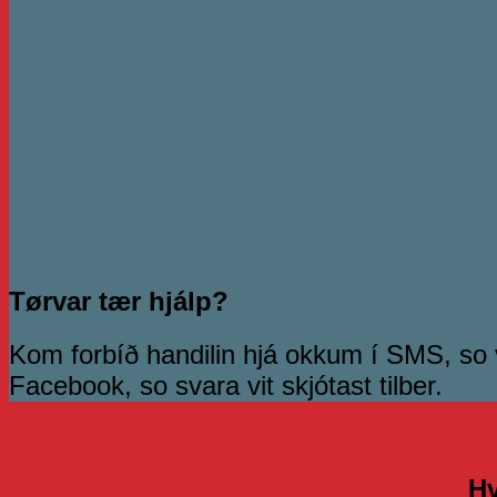
Tørvar tær hjálp?
Kom forbíð handilin hjá okkum í SMS, so veg
Facebook, so svara vit skjótast tilber.
Hv