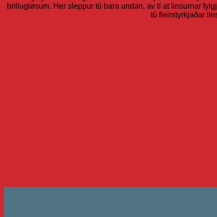
brillugløsum. Her sleppur tú bara undan, av tí at linsurnar fylgj
tú fleirstyrkjaðar 