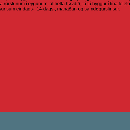
a rørslunum í eygunum, at hella høvdið, tá tú hyggur í tína telefon
linsur sum eindags-, 14-dags-, mánaðar- og samdøgurslinsur.