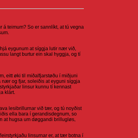
ur á teimum? So er sannlíkt, at tú vegna
nsum.
hjá eygunum at síggja lutir nær við,
ussu langt burtur ein skal hyggja, og tí
, eitt øki til miðalfjarstøðu í miðjuni
a nær og fjar, soleiðis at eyguni síggja
rstyrkjaðar linsur kunnu tí kennast
a klárt.
hava lesibrillurnar við tær, og tú noyðist
arbeiðis ella bara í gerandisdegnum, so
uttan at hugsa um døggandi brillugløs,
irstyrkjaðu linsurnar er, at tær botna í