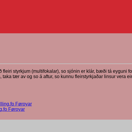
 fleiri styrkjum (multifokalar), so sjónin er klár, bæði tá eyguni f
 taka tær av og so á aftur, so kunnu fleirstyrkjaðar linsur vera ein
killing.fo Føroyar
ng.fo Føroyar