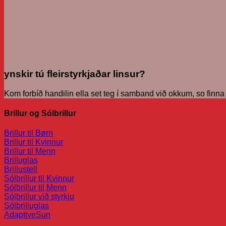
ynskir tú fleirstyrkjaðar linsur?
Kom forbíð handilin ella set teg í samband við okkum, so finna vit
Brillur og Sólbrillur
Brillur til Børn
Brillur til Kvinnur
Brillur til Menn
Brilluglas
Brillustell
Sólbrillur til Kvinnur
Sólbrillur til Menn
Sólbrillur við styrkju
Sólbrilluglas
AdaptiveSun