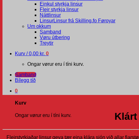
Einkul styrkja linsur
Fleir styrkja linsur
Náttlinsur
Linsur
Linsur frá Skilling.fo Føroyar
Um okkum
Samband
Vøru útbering
Treytir
Kurv /
0,00
kr.
0
Ongar vørur eru í tíni kurv.
Samband
Bílegg tíð
0
Kurv
Klárt
Ongar vørur eru í tíni kurv.
Fleirstyrkjaðar linsur geva tær eina klára sjón við allar fjarstø