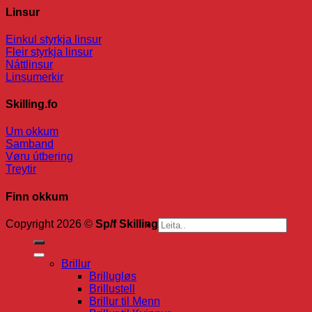
Linsur
Einkul styrkja linsur
Fleir styrkja linsur
Náttlinsur
Linsumerkir
Skilling.fo
Um okkum
Samband
Vøru útbering
Treytir
Finn okkum
Search
Copyright 2026 ©
Sp/f Skilling
for:
Brillur
Brillugløs
Brillustell
Brillur til Menn