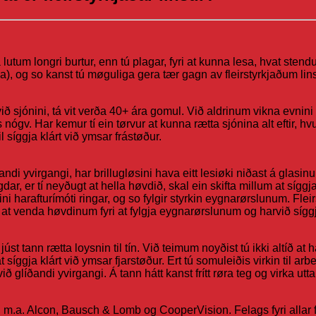
lutum longri burtur, enn tú plagar, fyri at kunna lesa, hvat stend
opia), og so kanst tú møguliga gera tær gagn av fleirstyrkjaðum li
ið sjónini, tá vit verða 40+ ára gomul. Við aldrinum vikna evnini 
 nógv. Har kemur tí ein tørvur at kunna rætta sjónina alt eftir, hv
l síggja klárt við ymsar frástøður.
di yvirgangi, har brillugløsini hava eitt lesiøki niðast á glasinum
gdar, er tí neyðugt at hella høvdið, skal ein skifta millum at síggj
ini harafturímóti ringar, og so fylgir styrkin eygnarørslunum. Flei
ugt at venda høvdinum fyri at fylgja eygnarørslunum og harvið síggj
júst tann rætta loysnin til tín. Við teimum noyðist tú ikki altíð at 
 at síggja klárt við ymsar fjarstøður. Ert tú somuleiðis virkin til 
r við glíðandi yvirgangi. Á tann hátt kanst frítt røra teg og virka 
, m.a. Alcon, Bausch & Lomb og CooperVision. Felags fyri allar fle