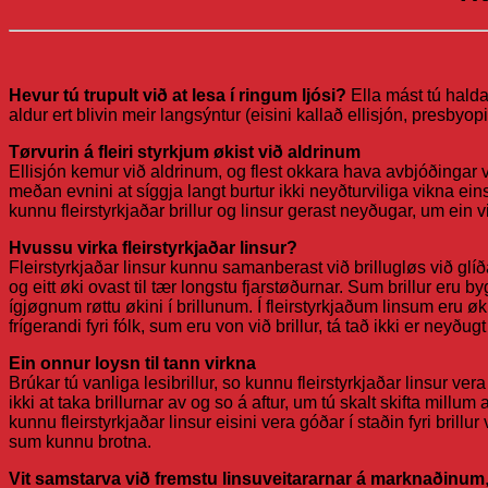
Hevur tú trupult við at lesa í ringum ljósi?
Ella mást tú halda 
aldur ert blivin meir langsýntur (eisini kallað ellisjón, presby
Tørvurin á fleiri styrkjum økist við aldrinum
Ellisjón kemur við aldrinum, og flest okkara hava avbjóðingar v
meðan evnini at síggja langt burtur ikki neyðturviliga vikna eins
kunnu fleirstyrkjaðar brillur og linsur gerast neyðugar, um ein vi
Hvussu virka fleirstyrkjaðar linsur?
Fleirstyrkjaðar linsur kunnu samanberast við brillugløs við glíðan
og eitt øki ovast til tær longstu fjarstøðurnar. Sum brillur eru by
ígjøgnum røttu økini í brillunum. Í fleirstyrkjaðum linsum eru øk
frígerandi fyri fólk, sum eru von við brillur, tá tað ikki er neyð
Ein onnur loysn til tann virkna
Brúkar tú vanliga lesibrillur, so kunnu fleirstyrkjaðar linsur vera 
ikki at taka brillurnar av og so á aftur, um tú skalt skifta millum
kunnu fleirstyrkjaðar linsur eisini vera góðar í staðin fyri brillu
sum kunnu brotna.
Vit samstarva við fremstu linsuveitararnar á marknaðinum