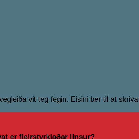
leiða vit teg fegin. Eisini ber til at skriva
at er fleirstyrkjaðar linsur?