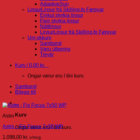
AdaptiveSun
Linsur
Linsur frá Skilling.fo Føroyar
Einkul styrkja linsur
Fleir styrkja linsur
Náttlinsur
Linsur
Linsur frá Skilling.fo Føroyar
Um okkum
Samband
Vøru útbering
Treytir
Kurv /
0,00
kr.
0
Ongar vørur eru í tíni kurv.
Samband
Bílegg tíð
0
Kurv
Astro
Astro – Fix Focus 7×50 WP
Ongar vørur eru í tíni kurv.
1.098,00
kr.
v/mvg