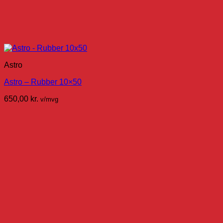
Astro
Astro – Rubber 10×50
650,00
kr.
v/mvg