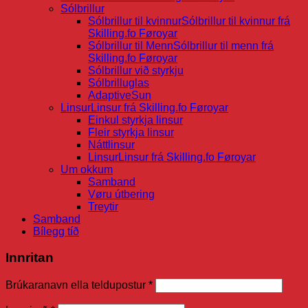
Sólbrillur
Sólbrillur til kvinnur
Sólbrillur til kvinnur frá
Skilling.fo Føroyar
Sólbrillur til Menn
Sólbrillur til menn frá
Skilling.fo Føroyar
Sólbrillur við styrkju
Sólbrilluglas
AdaptiveSun
Linsur
Linsur frá Skilling.fo Føroyar
Einkul styrkja linsur
Fleir styrkja linsur
Náttlinsur
Linsur
Linsur frá Skilling.fo Føroyar
Um okkum
Samband
Vøru útbering
Treytir
Samband
Bílegg tíð
Innritan
Brúkaranavn ella teldupostur
*