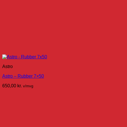
Astro
Astro – Rubber 7×50
650,00
kr.
v/mvg