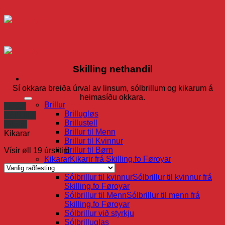
Skip
to
content
Skilling nethandil
Sí okkara breiða úrval av linsum, sólbrillum og kikarum á
heimasíðu okkara.
Brillur
Linsur
Brillugløs
Sólbrillur
Brillustell
Kikarir
Brillur til Menn
Kikarar
Brillur til Kvinnur
Brillur til Børn
Vísir øll 19 úrslitini
Kikarar
Kikarir frá Skilling.fo Føroyar
Sólbrillur
Sólbrillur til kvinnur
Sólbrillur til kvinnur frá
Skilling.fo Føroyar
Sólbrillur til Menn
Sólbrillur til menn frá
Skilling.fo Føroyar
Sólbrillur við styrkju
Sólbrilluglas