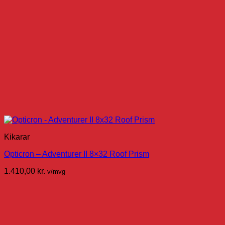
Kikarar
Opticron – Adventurer II 8×32 Roof Prism
1.410,00
kr.
v/mvg