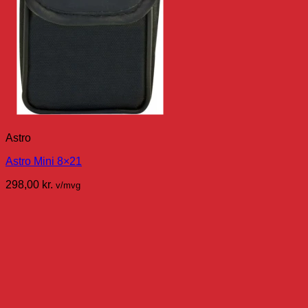
Astro
Astro Mini 8×21
298,00
kr.
v/mvg