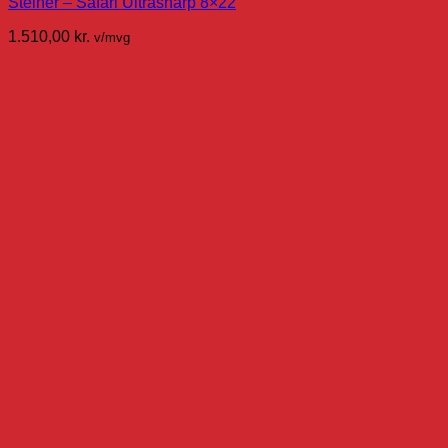
Steiner – Safari Ultrasharp 8×22
1.510,00
kr.
v/mvg