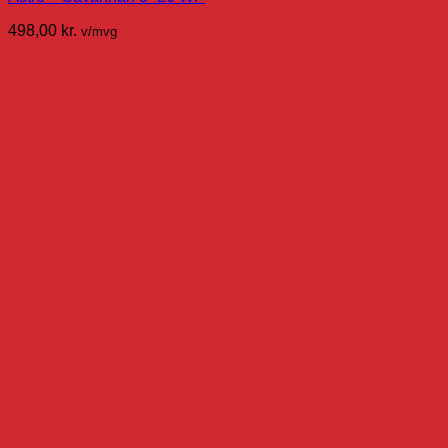
498,00
kr.
v/mvg