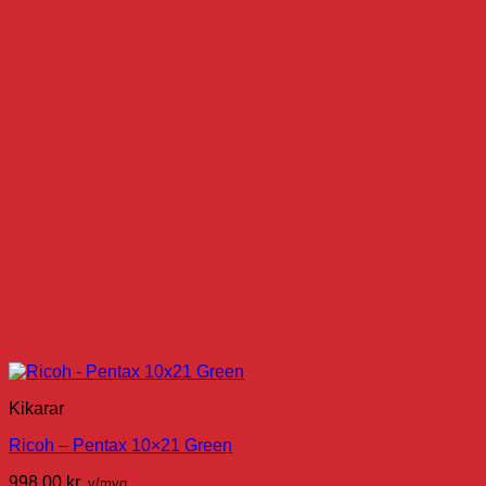
Kikarar
Ricoh – Pentax 10×21 Green
998,00
kr.
v/mvg