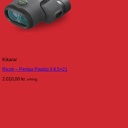
Kikarar
Ricoh – Pentax Papilio II 6.5×21
2.010,00
kr.
v/mvg