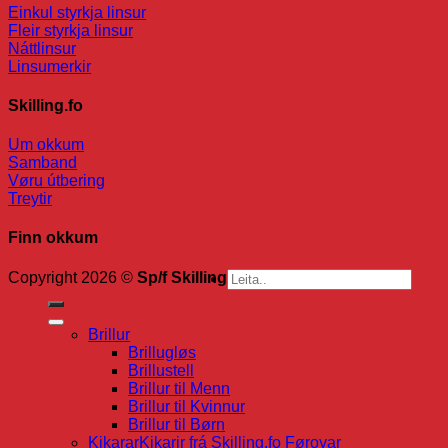
Einkul styrkja linsur
Fleir styrkja linsur
Náttlinsur
Linsumerkir
Skilling.fo
Um okkum
Samband
Vøru útbering
Treytir
Finn okkum
Search
Copyright 2026 ©
Sp/f Skilling
for:
Brillur
Brillugløs
Brillustell
Brillur til Menn
Brillur til Kvinnur
Brillur til Børn
Kikarar
Kikarir frá Skilling.fo Føroyar