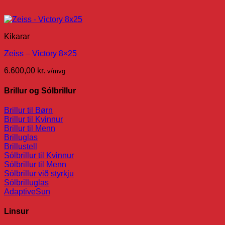
Kikarar
Zeiss – Victory 8×25
6.600,00
kr.
v/mvg
Brillur og Sólbrillur
Brillur til Børn
Brillur til Kvinnur
Brillur til Menn
Brilluglas
Brillustell
Sólbrillur til Kvinnur
Sólbrillur til Menn
Sólbrillur við styrkju
Sólbrilluglas
AdaptiveSun
Linsur