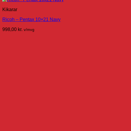
Kikarar
Ricoh – Pentax 10×21 Navy
998,00
kr.
v/mvg