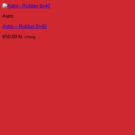
Astro
Astro – Rubber 8×40
650,00
kr.
v/mvg