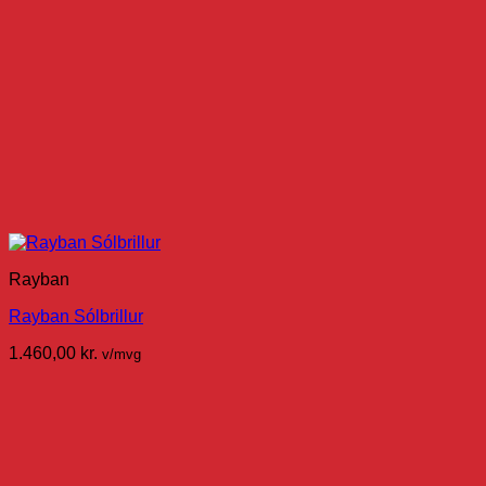
Rayban
Rayban Sólbrillur
1.460,00
kr.
v/mvg