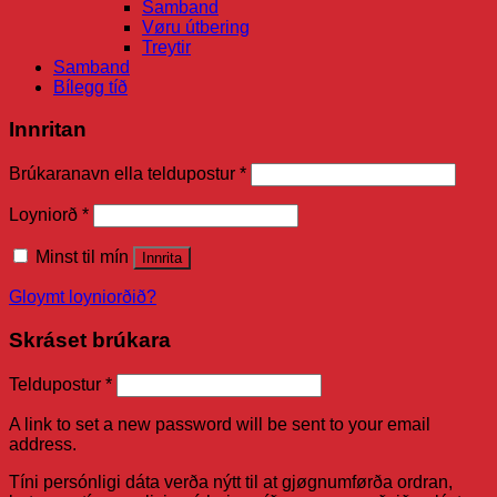
Samband
Vøru útbering
Treytir
Samband
Bílegg tíð
Innritan
Brúkaranavn ella teldupostur
*
Loyniorð
*
Minst til mín
Innrita
Gloymt loyniorðið?
Skráset brúkara
Teldupostur
*
A link to set a new password will be sent to your email
address.
Tíni persónligi dáta verða nýtt til at gjøgnumførða ordran,