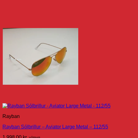
Rayban
Rayban Sólbrillur – Aviator Large Metal – 112/55
1.998,00
kr.
v/mvg