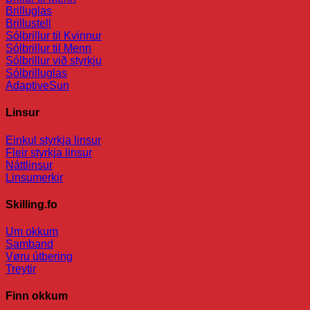
Brilluglas
Brillustell
Sólbrillur til Kvinnur
Sólbrillur til Menn
Sólbrillur við styrkju
Sólbrilluglas
AdaptiveSun
Linsur
Einkul styrkja linsur
Fleir styrkja linsur
Náttlinsur
Linsumerkir
Skilling.fo
Um okkum
Samband
Vøru útbering
Treytir
Finn okkum