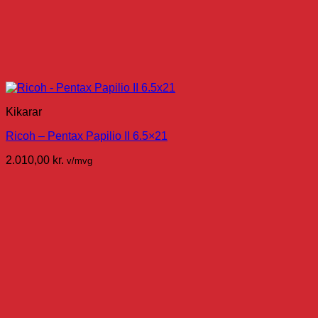
Kikarar
Ricoh – Pentax Papilio II 6.5×21
2.010,00
kr.
v/mvg