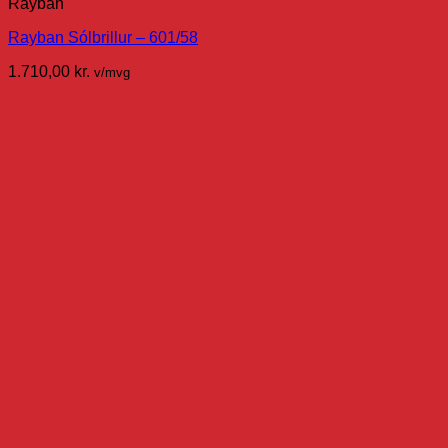
Rayban
Rayban Sólbrillur – 601/58
1.710,00
kr.
v/mvg