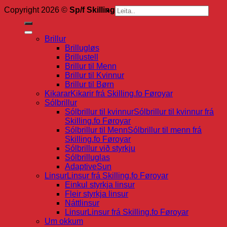
Search
Copyright 2026 ©
Sp/f Skilling
for:
Brillur
Brillugløs
Brillustell
Brillur til Menn
Brillur til Kvinnur
Brillur til Børn
Kikarar
Kikarir frá Skilling.fo Føroyar
Sólbrillur
Sólbrillur til kvinnur
Sólbrillur til kvinnur frá
Skilling.fo Føroyar
Sólbrillur til Menn
Sólbrillur til menn frá
Skilling.fo Føroyar
Sólbrillur við styrkju
Sólbrilluglas
AdaptiveSun
Linsur
Linsur frá Skilling.fo Føroyar
Einkul styrkja linsur
Fleir styrkja linsur
Náttlinsur
Linsur
Linsur frá Skilling.fo Føroyar
Um okkum