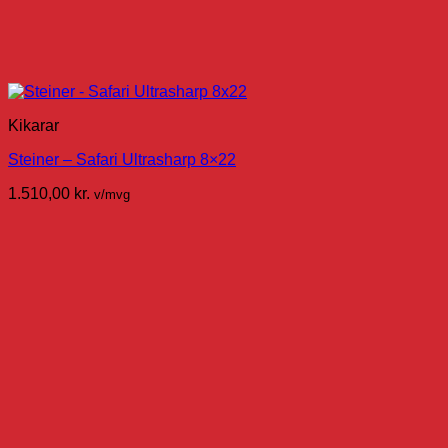
Kikarar
Steiner – Safari Ultrasharp 8×22
1.510,00
kr.
v/mvg