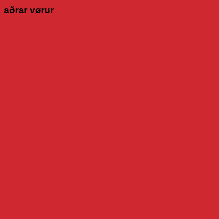
aðrar vørur