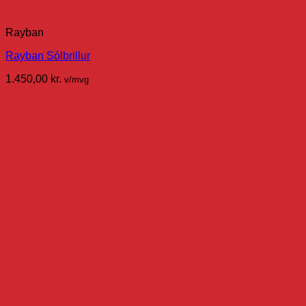
Rayban
Rayban Sólbrillur
1.450,00
kr.
v/mvg