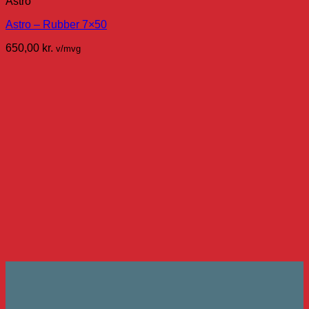
Astro
Astro – Rubber 7×50
650,00
kr.
v/mvg