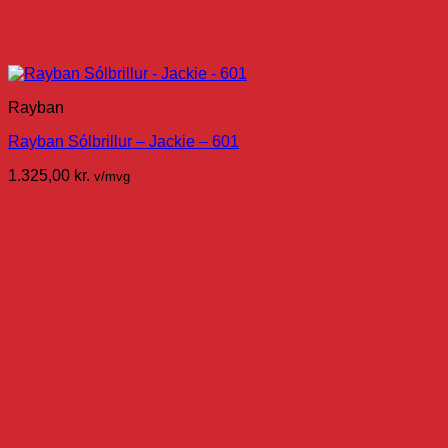
Rayban
Rayban Sólbrillur – Jackie – 601
1.325,00
kr.
v/mvg