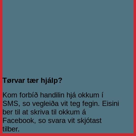
Tørvar tær hjálp?
Kom forbíð handilin hjá okkum í
SMS, so vegleiða vit teg fegin. Eisini
ber til at skriva til okkum á
Facebook, so svara vit skjótast
tilber.