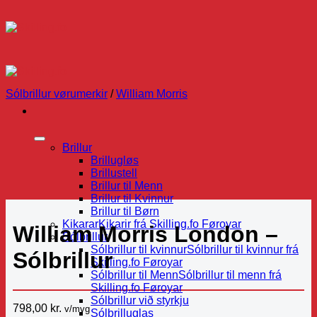
Skip
to
content
Sólbrillur vørumerkir
/
William Morris
Brillur
Brillugløs
Brillustell
Brillur til Menn
Brillur til Kvinnur
Brillur til Børn
Kikarar
Kikarir frá Skilling.fo Føroyar
William Morris London –
Sólbrillur
Sólbrillur til kvinnur
Sólbrillur til kvinnur frá
Sólbrillur
Skilling.fo Føroyar
Sólbrillur til Menn
Sólbrillur til menn frá
Skilling.fo Føroyar
Sólbrillur við styrkju
798,00
kr.
v/mvg
Sólbrilluglas