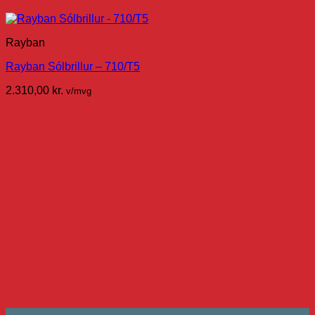
Rayban
Rayban Sólbrillur – 710/T5
2.310,00
kr.
v/mvg