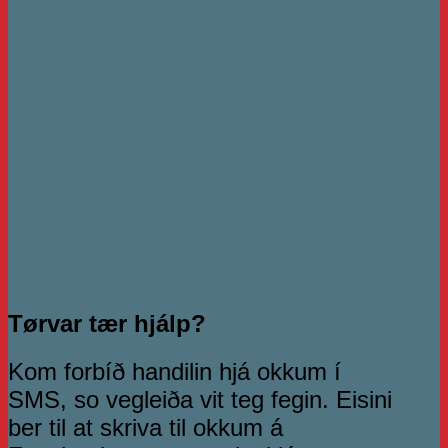
Tørvar tær hjálp?
Kom forbíð handilin hjá okkum í
SMS, so vegleiða vit teg fegin. Eisini
ber til at skriva til okkum á