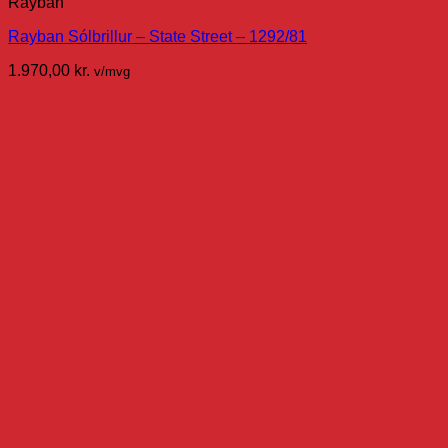
Rayban
Rayban Sólbrillur – State Street – 1292/81
1.970,00
kr.
v/mvg