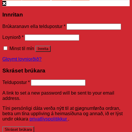
Innritan
Brúkaranavn ella teldupostur
*
Loyniorð
*
Minst til mín
Innrita
Gloymt loyniorðið?
Skráset brúkara
Teldupostur
*
A link to set a new password will be sent to your email
address.
Tíni persónligi dáta verða nýtt til at gjøgnumførða ordran,
betra um tína uppliving á heimasíðuna og annað, ið er lýst
undir okkara
privatlívspolitikkur
.
Skráset brúkara