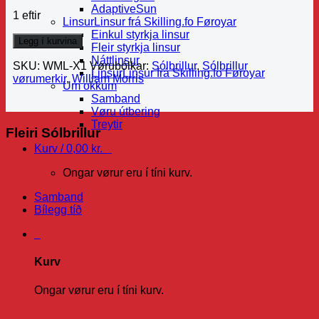
AdaptiveSun
1 eftir
Linsur
Linsur frá Skilling.fo Føroyar
Einkul styrkja linsur
Legg í kurvina
Fleir styrkja linsur
Náttlinsur
SKU:
WML-X1
Vørubólkar:
Sólbrillur
,
Sólbrillur
Linsur
Linsur frá Skilling.fo Føroyar
vørumerkir
,
William Morris
Um okkum
Samband
Vøru útbering
Treytir
Fleiri Sólbrillur
Kurv /
0,00
kr.
0
Ongar vørur eru í tíni kurv.
Samband
Bílegg tíð
0
Kurv
Ongar vørur eru í tíni kurv.