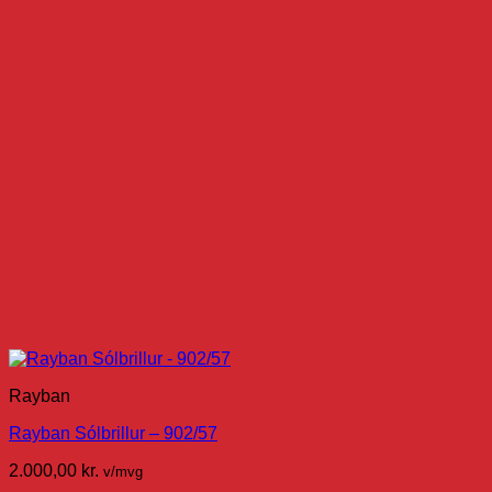
Rayban
Rayban Sólbrillur – 902/57
2.000,00
kr.
v/mvg