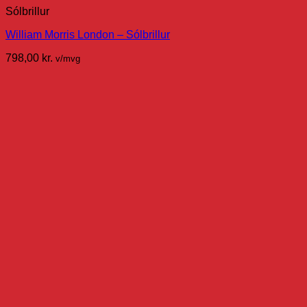
Sólbrillur
William Morris London – Sólbrillur
798,00
kr.
v/mvg