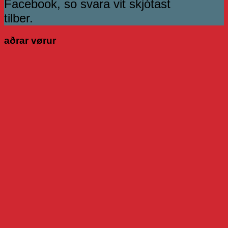
Facebook, so svara vit skjótast
tilber.
aðrar vørur