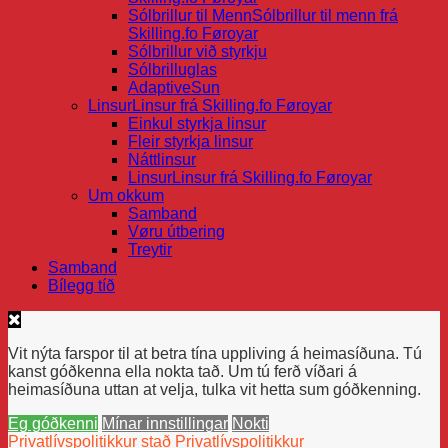
Sólbrillur til Menn
Sólbrillur til menn frá
Skilling.fo Føroyar
Sólbrillur við styrkju
Sólbrilluglas
AdaptiveSun
Linsur
Linsur frá Skilling.fo Føroyar
Einkul styrkja linsur
Fleir styrkja linsur
Náttlinsur
Linsur
Linsur frá Skilling.fo Føroyar
Um okkum
Samband
Vøru útbering
Treytir
Samband
Bílegg tíð
Vit nýta farspor til at betra tína uppliving á heimasíðuna. Tú
kanst góðkenna ella nokta tað. Um tú ferð víðari á
heimasíðuna uttan at velja, tulka vit hetta sum góðkenning.
Eg góðkenni
Mínar innstillingar
Nokti
Privatlívspolitikkur stað
Privatlívspolitikkur