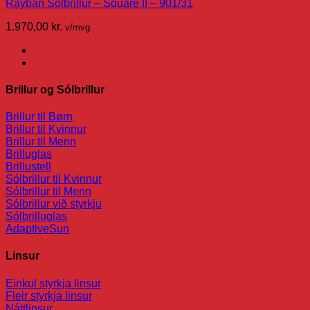
Rayban Sólbrillur – Square II – 901/31
1.970,00
kr.
v/mvg
Brillur og Sólbrillur
Brillur til Børn
Brillur til Kvinnur
Brillur til Menn
Brilluglas
Brillustell
Sólbrillur til Kvinnur
Sólbrillur til Menn
Sólbrillur við styrkju
Sólbrilluglas
AdaptiveSun
Linsur
Einkul styrkja linsur
Fleir styrkja linsur
Náttlinsur