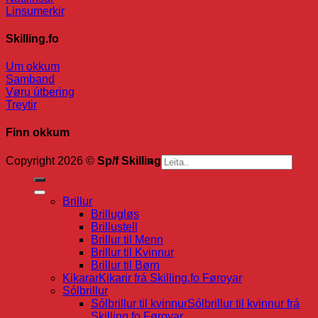
Linsumerkir
Skilling.fo
Um okkum
Samband
Vøru útbering
Treytir
Finn okkum
Search
Copyright 2026 ©
Sp/f Skilling
for:
Brillur
Brillugløs
Brillustell
Brillur til Menn
Brillur til Kvinnur
Brillur til Børn
Kikarar
Kikarir frá Skilling.fo Føroyar
Sólbrillur
Sólbrillur til kvinnur
Sólbrillur til kvinnur frá
Skilling.fo Føroyar