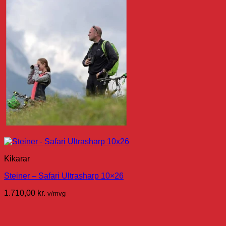
Kikarar
Steiner – Safari Ultrasharp 10×26
1.710,00
kr.
v/mvg