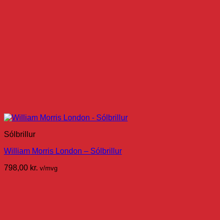
Sólbrillur
William Morris London – Sólbrillur
798,00
kr.
v/mvg