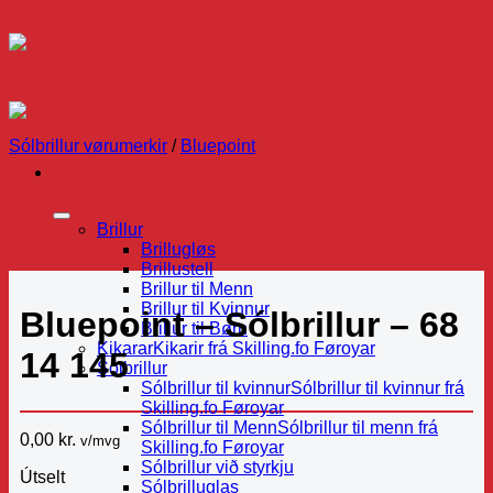
Skip
to
content
Sólbrillur vørumerkir
/
Bluepoint
Brillur
Brillugløs
Brillustell
Brillur til Menn
Brillur til Kvinnur
Bluepoint – Sólbrillur – 68
Brillur til Børn
Kikarar
Kikarir frá Skilling.fo Føroyar
14 145
Sólbrillur
Sólbrillur til kvinnur
Sólbrillur til kvinnur frá
Skilling.fo Føroyar
Sólbrillur til Menn
Sólbrillur til menn frá
0,00
kr.
v/mvg
Skilling.fo Føroyar
Sólbrillur við styrkju
Útselt
Sólbrilluglas