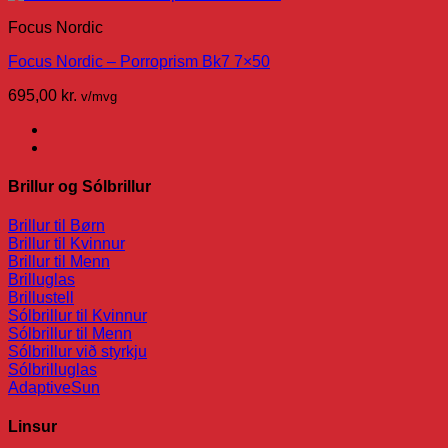
Focus Nordic
Focus Nordic – Porroprism Bk7 7×50
695,00
kr.
v/mvg
Brillur og Sólbrillur
Brillur til Børn
Brillur til Kvinnur
Brillur til Menn
Brilluglas
Brillustell
Sólbrillur til Kvinnur
Sólbrillur til Menn
Sólbrillur við styrkju
Sólbrilluglas
AdaptiveSun
Linsur