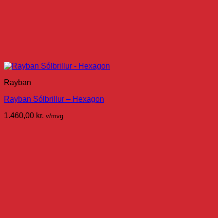
Rayban
Rayban Sólbrillur – Hexagon
1.460,00
kr.
v/mvg