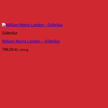
Sólbrillur
William Morris London – Sólbrillur
798,00
kr.
v/mvg