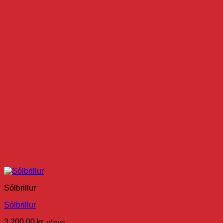
Sólbrillur
Sólbrillur
3.200,00
kr.
v/mvg