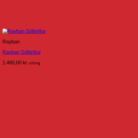
Rayban
Rayban Sólbrillur
1.460,00
kr.
v/mvg