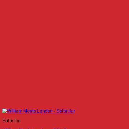
Sólbrillur