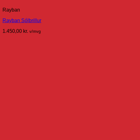
Rayban
Rayban Sólbrillur
1.450,00
kr.
v/mvg