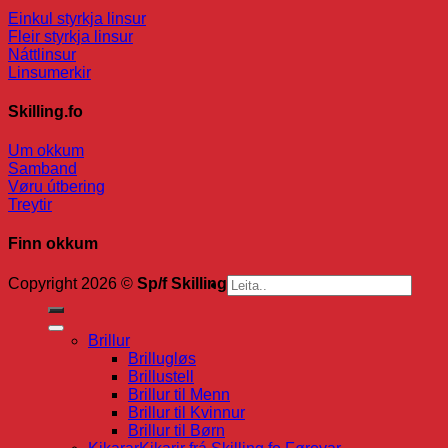
Einkul styrkja linsur
Fleir styrkja linsur
Náttlinsur
Linsumerkir
Skilling.fo
Um okkum
Samband
Vøru útbering
Treytir
Finn okkum
Search
Copyright 2026 ©
Sp/f Skilling
for:
Brillur
Brillugløs
Brillustell
Brillur til Menn
Brillur til Kvinnur
Brillur til Børn