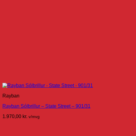
Rayban
Rayban Sólbrillur – State Street – 901/31
1.970,00
kr.
v/mvg