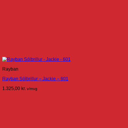
Rayban
Rayban Sólbrillur – Jackie – 601
1.325,00
kr.
v/mvg