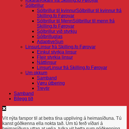
Kikarar
Kikarir frá Skilling.fo Føroyar
Sólbrillur
Sólbrillur til kvinnur
Sólbrillur til kvinnur frá
Skilling.fo Føroyar
Sólbrillur til Menn
Sólbrillur til menn frá
Skilling.fo Føroyar
Sólbrillur við styrkju
Sólbrilluglas
AdaptiveSun
Linsur
Linsur frá Skilling.fo Føroyar
Einkul styrkja linsur
Fleir styrkja linsur
Náttlinsur
Linsur
Linsur frá Skilling.fo Føroyar
Um okkum
Samband
Vøru útbering
Treytir
Samband
Bílegg tíð
Vit nýta farspor til at betra tína uppliving á heimasíðuna. Tú
kanst góðkenna ella nokta tað. Um tú ferð víðari á
heimasíðuna uttan at velja, tulka vit hetta sum góðkenning.