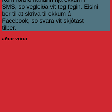
SMS, so vegleiða vit teg fegin. Eisini
ber til at skriva til okkum á
Facebook, so svara vit skjótast
tilber.
aðrar vørur