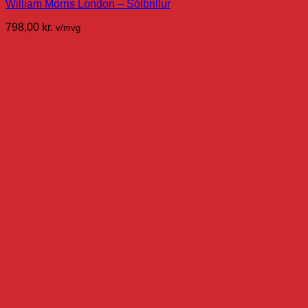
William Morris London – Sólbrillur
798,00
kr.
v/mvg