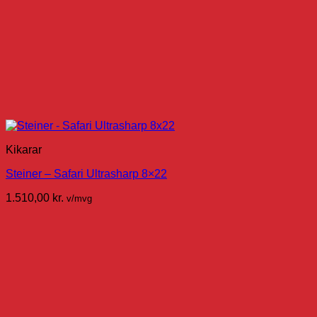
Kikarar
Steiner – Safari Ultrasharp 8×22
1.510,00
kr.
v/mvg