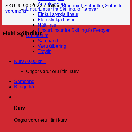
AdaptiveSun
SKU:
9190-00
Vørubólkar:
Bluepoint
,
Sólbrillur
,
Sólbrillur
Linsur
Linsur frá Skilling.fo Føroyar
vørumerkir
Einkul styrkja linsur
Fleir styrkja linsur
Náttlinsur
Linsur
Linsur frá Skilling.fo Føroyar
Fleiri Sólbrillur
Um okkum
Samband
Vøru útbering
Treytir
Kurv /
0,00
kr.
0
Ongar vørur eru í tíni kurv.
Samband
Bílegg tíð
0
Kurv
Ongar vørur eru í tíni kurv.