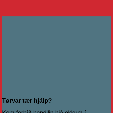
Tørvar tær hjálp?
Kom forbíð handilin hjá okkum í