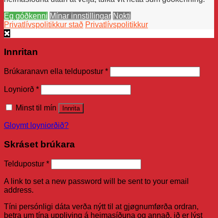
Eg góðkenni
Mínar innstillingar
Nokti
Privatlívspolitikkur stað
Privatlívspolitikkur
Innritan
Brúkaranavn ella teldupostur
*
Loyniorð
*
Minst til mín
Innrita
Gloymt loyniorðið?
Skráset brúkara
Teldupostur
*
A link to set a new password will be sent to your email
address.
Tíni persónligi dáta verða nýtt til at gjøgnumførða ordran,
betra um tína uppliving á heimasíðuna og annað, ið er lýst