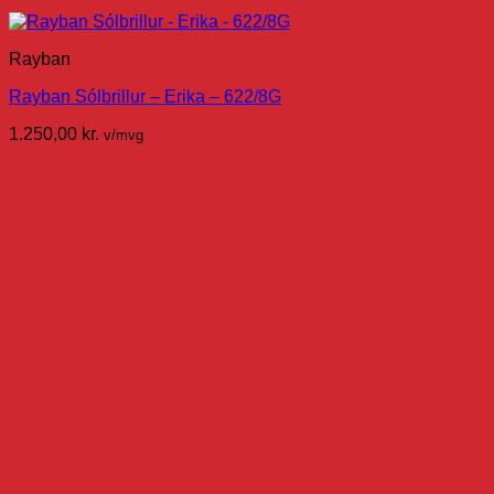
Rayban
Rayban Sólbrillur – Erika – 622/8G
1.250,00
kr.
v/mvg