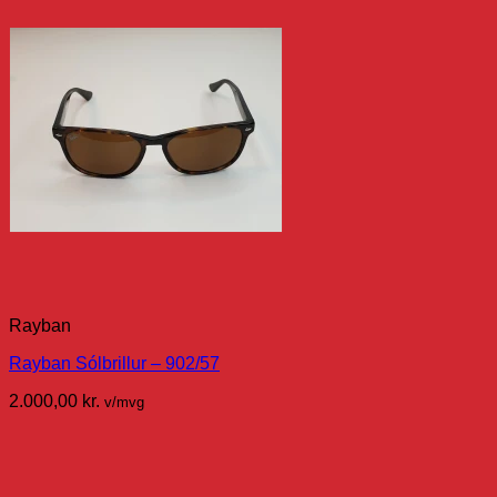
Rayban
Rayban Sólbrillur – 902/57
2.000,00
kr.
v/mvg