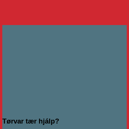
Tørvar tær hjálp?