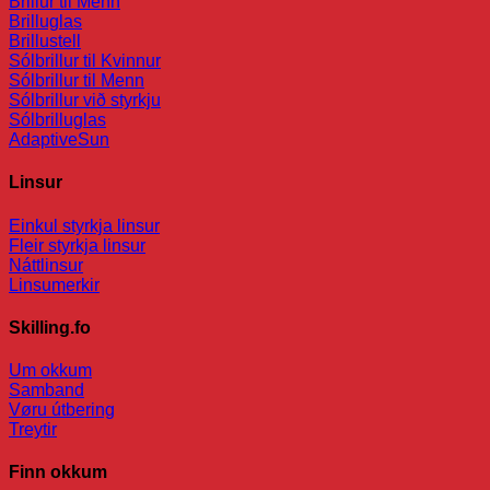
Brillur til Menn
Brilluglas
Brillustell
Sólbrillur til Kvinnur
Sólbrillur til Menn
Sólbrillur við styrkju
Sólbrilluglas
AdaptiveSun
Linsur
Einkul styrkja linsur
Fleir styrkja linsur
Náttlinsur
Linsumerkir
Skilling.fo
Um okkum
Samband
Vøru útbering
Treytir
Finn okkum