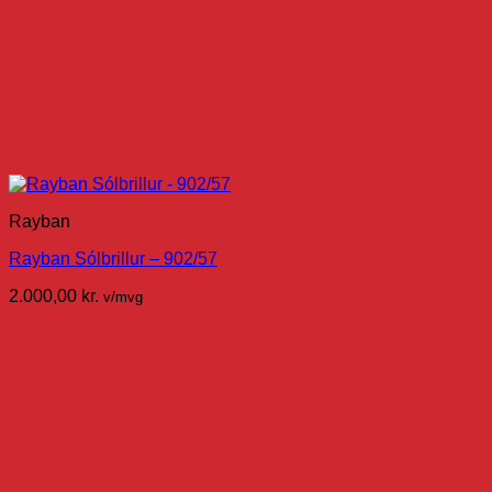
Rayban
Rayban Sólbrillur – 902/57
2.000,00
kr.
v/mvg