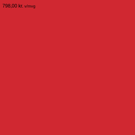
798,00
kr.
v/mvg