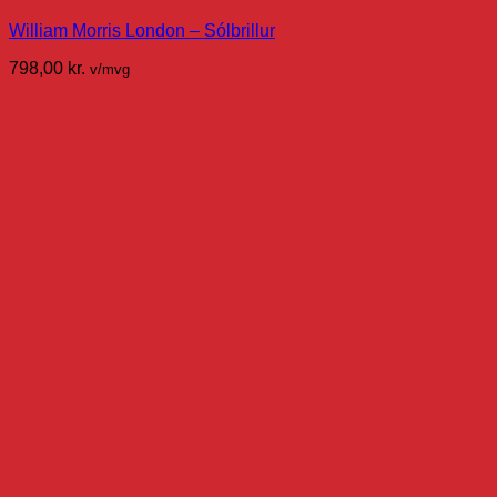
William Morris London – Sólbrillur
798,00
kr.
v/mvg