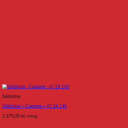
Sólbrillur
Sólbrillur – Capone – 47 24 145
1.275,00
kr.
v/mvg