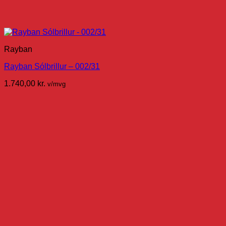
Rayban
Rayban Sólbrillur – 002/31
1.740,00
kr.
v/mvg