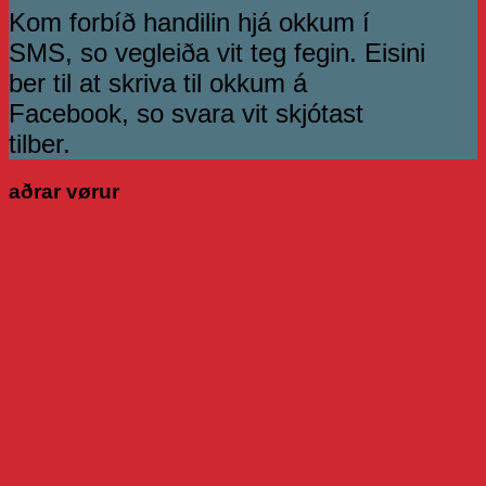
Kom forbíð handilin hjá okkum í
SMS, so vegleiða vit teg fegin. Eisini
ber til at skriva til okkum á
Facebook, so svara vit skjótast
tilber.
aðrar vørur