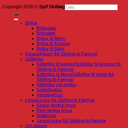
Search
Copyright 2026 ©
Sp/f Skilling
for:
Brillur
Brillugløs
Brillustell
Brillur til Menn
Brillur til Kvinnur
Brillur til Børn
Kikarar
Kikarir frá Skilling.fo Føroyar
Sólbrillur
Sólbrillur til kvinnur
Sólbrillur til kvinnur frá
Skilling.fo Føroyar
Sólbrillur til Menn
Sólbrillur til menn frá
Skilling.fo Føroyar
Sólbrillur við styrkju
Sólbrilluglas
AdaptiveSun
Linsur
Linsur frá Skilling.fo Føroyar
Einkul styrkja linsur
Fleir styrkja linsur
Náttlinsur
Linsur
Linsur frá Skilling.fo Føroyar
Um okkum