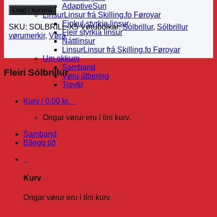
AdaptiveSun
Legg í kurvina
Linsur
Linsur frá Skilling.fo Føroyar
Einkul styrkja linsur
SKU:
SOLBRILL-X5
Vørubólkar:
Sólbrillur
,
Sólbrillur
Fleir styrkja linsur
vørumerkir
,
Vøra
Náttlinsur
Linsur
Linsur frá Skilling.fo Føroyar
Um okkum
Samband
Fleiri Sólbrillur
Vøru útbering
Treytir
Kurv /
0,00
kr.
0
Ongar vørur eru í tíni kurv.
Samband
Bílegg tíð
0
Kurv
Ongar vørur eru í tíni kurv.