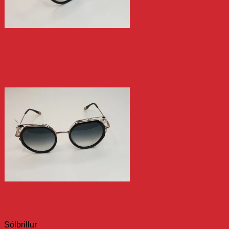
Sólbrillur