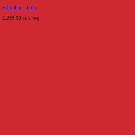
Sólbrillur – Laia
1.275,00
kr.
v/mvg