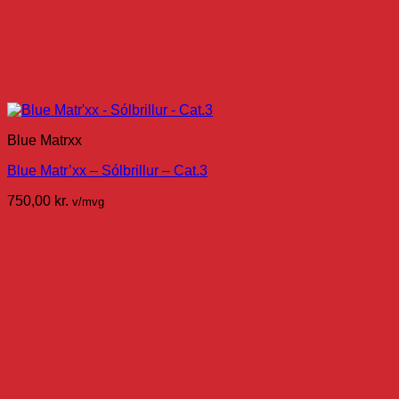
Blue Matrxx
Blue Matr’xx – Sólbrillur – Cat.3
750,00
kr.
v/mvg