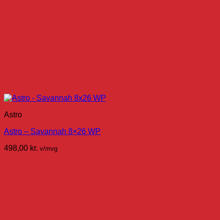
Astro
Astro – Savannah 8×26 WP
498,00
kr.
v/mvg