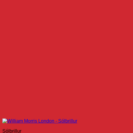
Sólbrillur