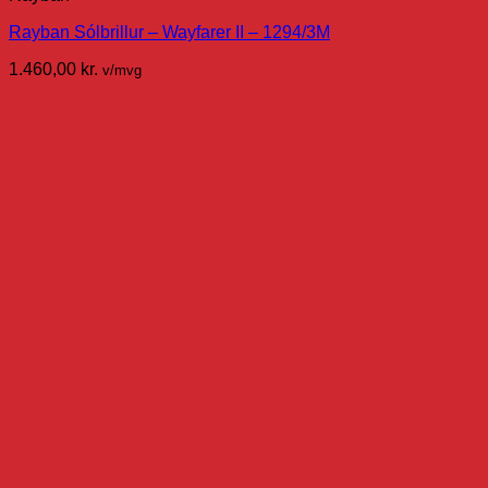
Rayban Sólbrillur – Wayfarer II – 1294/3M
1.460,00
kr.
v/mvg