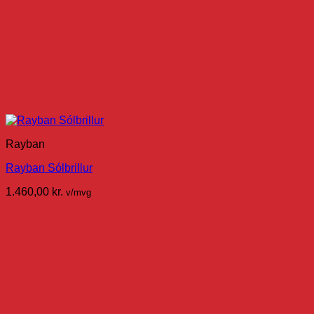
Rayban
Rayban Sólbrillur
1.460,00
kr.
v/mvg