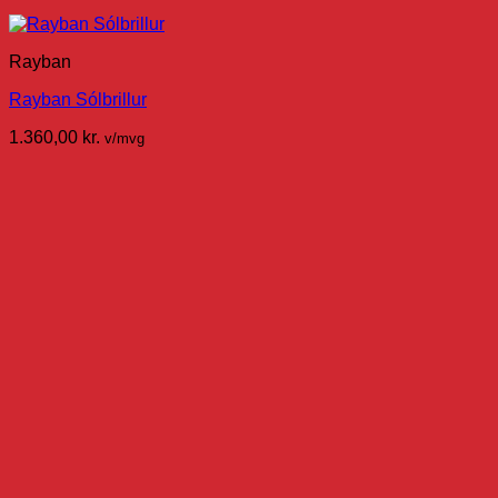
Rayban
Rayban Sólbrillur
1.360,00
kr.
v/mvg