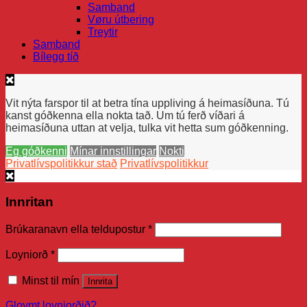
Samband
Vøru útbering
Treytir
Samband
Bílegg tíð
Vit nýta farspor til at betra tína uppliving á heimasíðuna. Tú
kanst góðkenna ella nokta tað. Um tú ferð víðari á
heimasíðuna uttan at velja, tulka vit hetta sum góðkenning.
Eg góðkenni
Mínar innstillingar
Nokti
Privatlívspolitikkur stað
Privatlívspolitikkur
Innritan
Brúkaranavn ella teldupostur
*
Loyniorð
*
Minst til mín
Innrita
Gloymt loyniorðið?